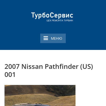
Перейти
к
содержимому
Ремонт турбин в
Профессиональный ремонт турбин в
Смоленске
Смоленске
МЕНЮ
2007 Nissan Pathfinder (US)
001