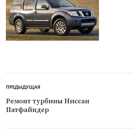
Навигация
по
ПРЕДЫДУЩАЯ
записям
Ремонт турбины Ниссан
Предыдущая
Патфайндер
запись: