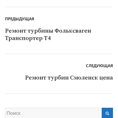
Навигация
по
ПРЕДЫДУЩАЯ
записям
Ремонт турбины Фольксваген
Предыдущая
Транспортер T4
запись:
СЛЕДУЮЩАЯ
Ремонт турбин Смоленск цена
Следующая
запись:
Искать
Най